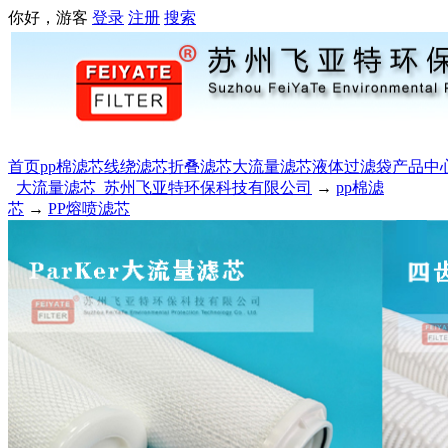
你好，游客
登录
注册
搜索
首页
pp棉滤芯
线绕滤芯
折叠滤芯
大流量滤芯
液体过滤袋
产品中
大流量滤芯_苏州飞亚特环保科技有限公司
→
pp棉滤
芯
→
PP熔喷滤芯