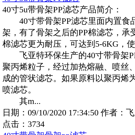
40寸5u带骨架PP滤芯产品简介：
40寸带骨架PP滤芯里面内置食
架，有了骨架之后的PP棉滤芯，承
棉滤芯更为耐压，可达到5-6KG，
飞亚特环保生产的40寸带骨架PP
聚丙烯粒子，经过加热熔融、喷丝
成的管状滤芯。如果原料以聚丙烯为
喷滤芯。
其m...
日期：
09/10/2020 17:34:50
作者：
飞
点击：
3734