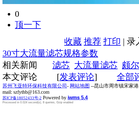
0
顶一下
收藏
推荐
打印
| 
30寸大流量滤芯规格参数
相关新闻
滤芯
大流量滤芯
颇
本文评论
[
发表评论
]
全部
苏州飞亚特环保科技有限公司
-
网站地图
--昆山市周市镇宋家港路259号
mail: szfythb@163.com
Powered by
iwms 5.4
苏ICP备18052433号-2
Processed in 0.024 second(s), 8 queries, Gzip enabled