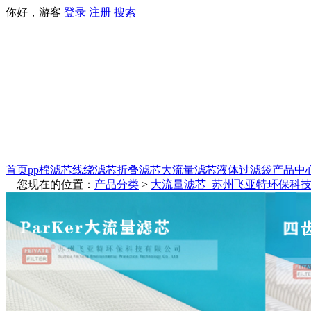
你好，游客
登录
注册
搜索
首页
pp棉滤芯
线绕滤芯
折叠滤芯
大流量滤芯
液体过滤袋
产品中
您现在的位置：
产品分类
>
大流量滤芯_苏州飞亚特环保科