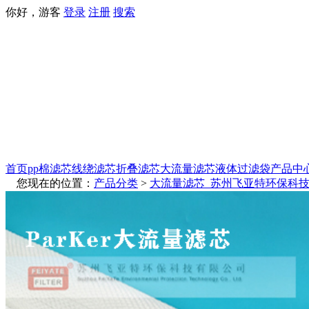
你好，游客
登录
注册
搜索
首页
pp棉滤芯
线绕滤芯
折叠滤芯
大流量滤芯
液体过滤袋
产品中
您现在的位置：
产品分类
>
大流量滤芯_苏州飞亚特环保科