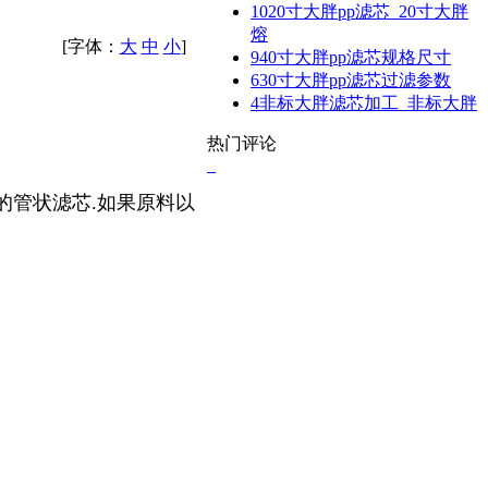
10
20寸大胖pp滤芯_20寸大胖
熔
[字体：
大
中
小
]
9
40寸大胖pp滤芯规格尺寸
6
30寸大胖pp滤芯过滤参数
4
非标大胖滤芯加工_非标大胖
热门评论
的管状滤芯.如果原料以