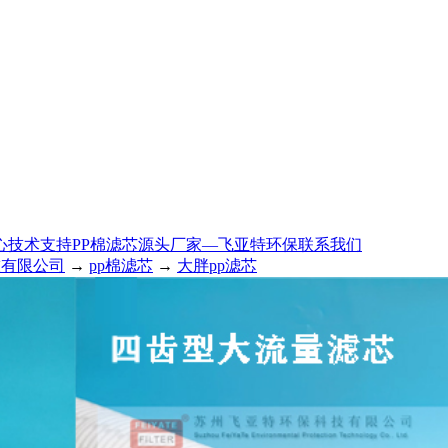
心
技术支持
PP棉滤芯源头厂家—飞亚特环保
联系我们
技有限公司
→
pp棉滤芯
→
大胖pp滤芯