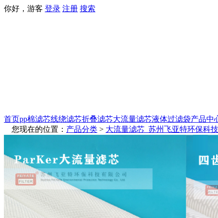
你好，游客
登录
注册
搜索
首页
pp棉滤芯
线绕滤芯
折叠滤芯
大流量滤芯
液体过滤袋
产品中
您现在的位置：
产品分类
>
大流量滤芯_苏州飞亚特环保科