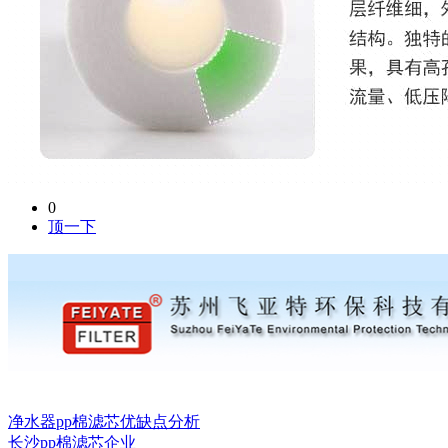
0
顶一下
净水器pp棉滤芯优缺点分析
长沙pp棉滤芯企业