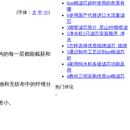
6
pp棉滤芯超时使用的危害有
哪
[字体：
大
中
小
]
6
使用国产代替进口大流量滤
芯
5
熔喷滤芯简介_昆山PP熔喷滤
5
净水机5只滤芯安装顺序_净
水
5
怎样选择优质线绕滤芯_线绕
5
通过制作工艺识别pp棉滤芯
构的每一层都能截获和
好
4
家用纯水机各级滤芯功能及
用
4
教你三招采购优质pp棉滤芯
物和无纺布中的纤维分
热门评论
差小。