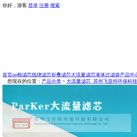
你好，游客
登录
注册
搜索
首页
pp棉滤芯
线绕滤芯
折叠滤芯
大流量滤芯
液体过滤袋
产品中
您现在的位置：
产品分类
>
大流量滤芯_苏州飞亚特环保科