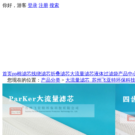
你好，游客
登录
注册
搜索
首页
pp棉滤芯
线绕滤芯
折叠滤芯
大流量滤芯
液体过滤袋
产品中
您现在的位置：
产品分类
>
大流量滤芯_苏州飞亚特环保科