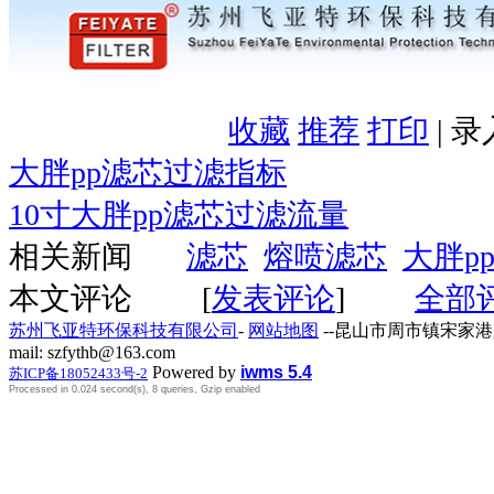
收藏
推荐
打印
| 
大胖pp滤芯过滤指标
10寸大胖pp滤芯过滤流量
相关新闻
滤芯
熔喷滤芯
大胖p
本文评论
[
发表评论
]
全部
苏州飞亚特环保科技有限公司
-
网站地图
--昆山市周市镇宋家港路259号
mail: szfythb@163.com
Powered by
iwms 5.4
苏ICP备18052433号-2
Processed in 0.024 second(s), 8 queries, Gzip enabled