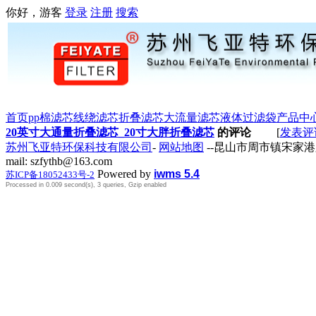
你好，游客
登录
注册
搜索
首页
pp棉滤芯
线绕滤芯
折叠滤芯
大流量滤芯
液体过滤袋
产品中
20英寸大通量折叠滤芯_20寸大胖折叠滤芯
的评论
[
发表评
苏州飞亚特环保科技有限公司
-
网站地图
--昆山市周市镇宋家港路259号
mail: szfythb@163.com
Powered by
iwms 5.4
苏ICP备18052433号-2
Processed in 0.009 second(s), 3 queries, Gzip enabled